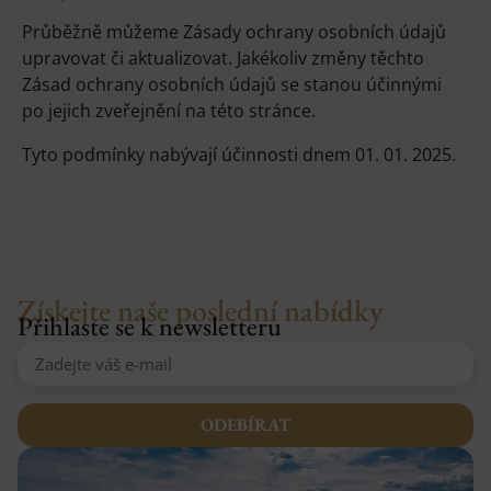
Průběžně můžeme Zásady ochrany osobních údajů
upravovat či aktualizovat. Jakékoliv změny těchto
Zásad ochrany osobních údajů se stanou účinnými
po jejich zveřejnění na této stránce.
Tyto podmínky nabývají účinnosti dnem 01. 01. 2025.
Získejte naše poslední nabídky
Přihlaste se k newsletteru
ODEBÍRAT
Alternative: