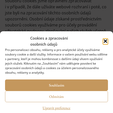
souborů cookies jsme oprávněni zpracovávat
i v případě, že dále užíváte webové rozhraní i poté, co
jste byli na zpracování těchto osobních údajů
upozorněni. Osobní údaje získané prostřednictvím
souborů cookies využíváme pro účely provádění
uživatelské podpory, zlepšování našich služeb včetně
analýzy chování uživatelů a marketingu.
Cookies a zpracování
osobních údajů
Veškeré poskytnuté osobní údaje za výše uvedenými
Pro personalizaci obsahu, reklamy a pro analytické účely využíváme
účely jsou poskytované zcela dobrovolně
soubory cookie a další služby. Informace o vašem používání webu sdílíme
a vyjádřením jejich souhlasu probíhá pomocí aktivní
s partnery, kteří je mohou kombinovat s dalšími údaji vlivem využívání
jejich služeb. Kliknutím na „Souhlasím“ nám udělujete povolení ke
interakce (zaškrtnutí) políčka se souhlasem pro jejich
zpracování osobních údajů a cookies za účelem personalizovaného
zpracování nebo na základě oprávněného zájmu.
obsahu, reklamy a analytiky.
Zpracování údajů za tímto můžete kdykoliv odvolat
prostřednictvím e-mailu.
Souhlasím
Jaká jsou moje práva v souvislosti
Odmítám
s ochranou osobních údajů?
Upravit preference
Požadovat po nás informaci, které Vaše osobní