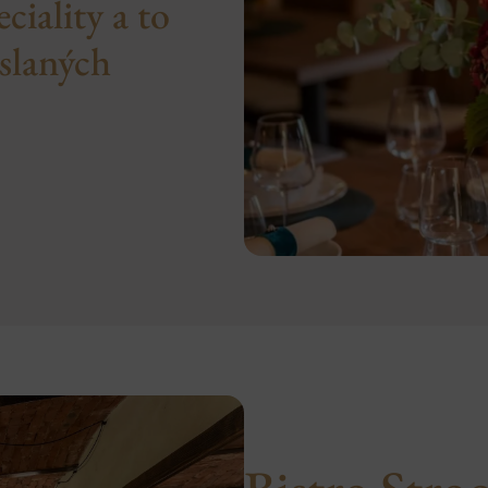
iality a to
 slaných