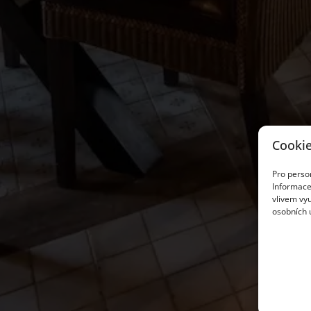
Cookie
Pro person
Informace
vlivem vyu
osobních 