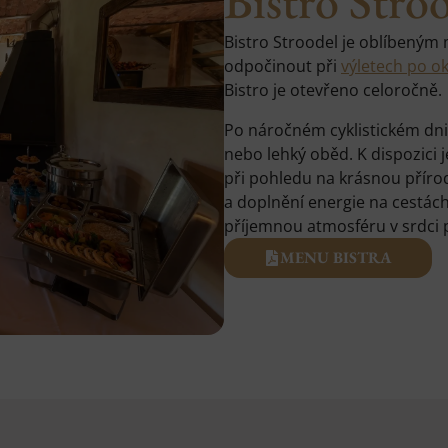
Bistro Stro
Bistro Stroodel je oblíbeným
odpočinout při
výletech po ok
Bistro je otevřeno celoročně.
Po náročném cyklistickém dni 
nebo lehký oběd. K dispozici j
při pohledu na krásnou přírod
a doplnění energie na cestách,
příjemnou atmosféru v srdci 
MENU BISTRA