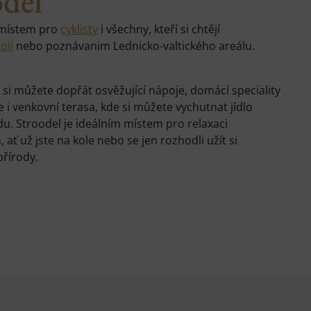
odel
 místem pro
cyklisty
i všechny, kteří si chtějí
olí
nebo poznávanim Lednicko-valtického areálu.
si můžete dopřát osvěžující nápoje, domácí speciality
e i venkovní terasa, kde si můžete vychutnat jídlo
u. Stroodel je ideálním místem pro relaxaci
 ať už jste na kole nebo se jen rozhodli užít si
přírody.