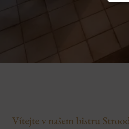
Vítejte v našem bistru Strood