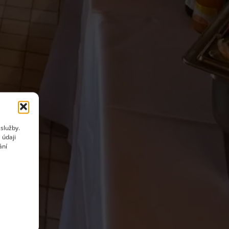
služby.
 údaji
ání