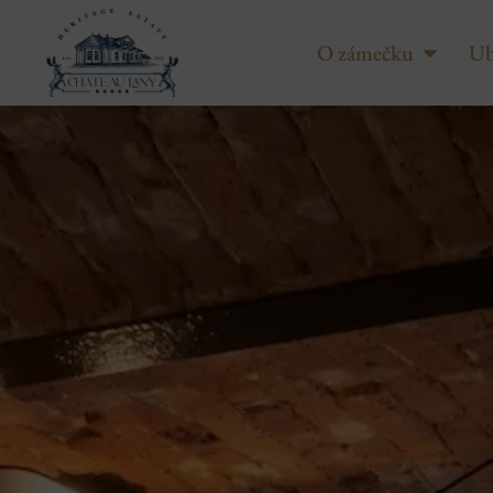
O zámečku
Ub