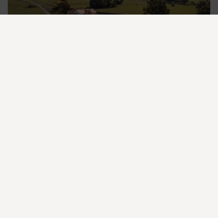
Zámeček Lány – magické místo, kde se
historie setkává s moderním komfortem a
přírodou.