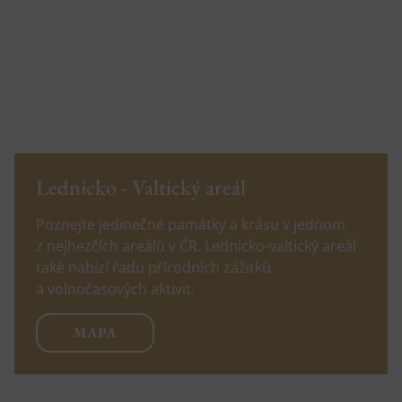
Lednicko - Valtický areál
Poznejte jedinečné památky a krásu v jednom
z nejhezčích areálů v ČR. Lednicko-valtický areál
také nabízí řadu přírodních zážitků
a volnočasových aktivit.
MAPA