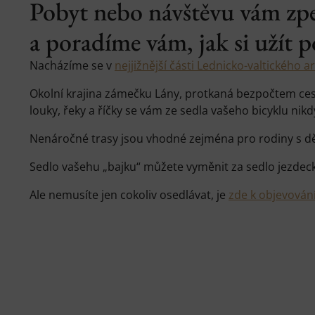
Pobyt nebo návštěvu vám zpe
a poradíme vám, jak si užít po
Nacházíme se v
nejjižnější části Lednicko-valtického a
Okolní krajina zámečku Lány, protkaná bezpočtem ces
louky, řeky a říčky se vám ze sedla vašeho bicyklu nik
Nenáročné trasy jsou vhodné zejména pro rodiny s d
Sedlo vašehu „bajku“ můžete vyměnit za sedlo jezdecké
Ale nemusíte jen cokoliv osedlávat, je
zde k objevován