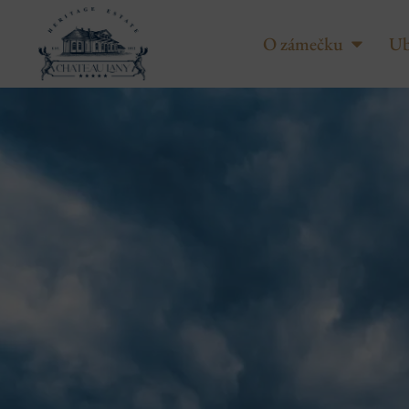
O zámečku
Ub