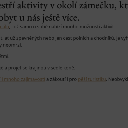
stří aktivity v okolí zámečku, 
byt u nás ještě více.
reálu
, což samo o sobě nabízí mnoho možnosti aktivit.
t, ať už zpevněných nebo jen cest polních a chodníků, je 
dy neomrzí.
ětmi.
 a projet se krajinou v sedle koně.
í i mnoho zajímavostí
a zákoutí i pro
pěší turistiku
. Neobvykl