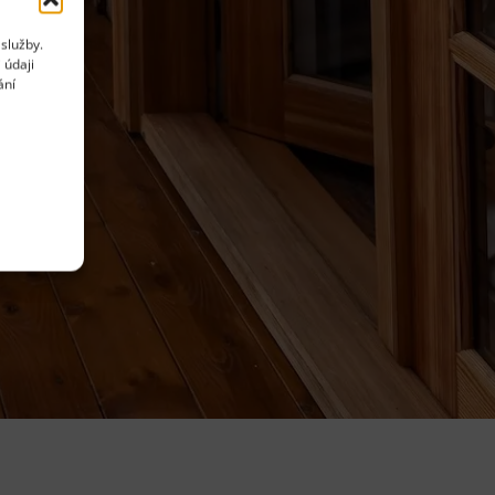
služby.
 údaji
ání