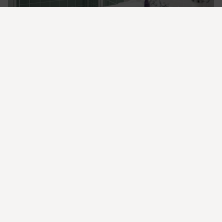
Wir kümmern uns gerne um Sie
Benötigen Sie weitere Informationen?
Zögern Sie nicht, uns zu kontaktieren.
Zámeček Lány, 690 02 Břeclav 2-Lány
info@zameceklany.cz
+420 734 639 339
BUCHEN