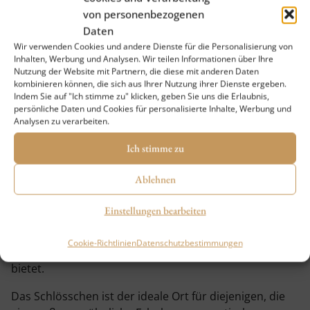
von personenbezogenen
Das Schlösschen heute
Daten
Das Schlösschen Lány hat heute eine umfassende
Wir verwenden Cookies und andere Dienste für die Personalisierung von
Rekonstruktion hinter sich, die ihm neues Leben
Inhalten, Werbung und Analysen. Wir teilen Informationen über Ihre
Nutzung der Website mit Partnern, die diese mit anderen Daten
eingehaucht hat, und ist zu einer Oase der Ruhe und
kombinieren können, die sich aus Ihrer Nutzung ihrer Dienste ergeben.
des
Luxus
für seine Gäste geworden. Mit dem Fokus
Indem Sie auf "Ich stimme zu" klicken, geben Sie uns die Erlaubnis,
auf die Bewahrung des
historischen Charmes
und der
persönliche Daten und Cookies für personalisierte Inhalte, Werbung und
Analysen zu verarbeiten.
Authentizität kombiniert es den Charme alter
Architektur mit modernen Elementen und einer
Ich stimme zu
erstklassigen Ausstattung.
Ablehnen
Die Gäste können ein einzigartiges Aufenthaltserlebnis
in einer wunderschönen Umgebung genießen, die
Einstellungen bearbeiten
nicht nur
komfortable Unterkünfte
, sondern auch
Wellness-Dienstleistungen,
Cookie-Richtlinien
Datenschutzbestimmungen
Entspannungsanwendungen und
Gourmeterlebnisse
bietet.
Das Schlösschen ist der ideale Ort für diejenigen, die