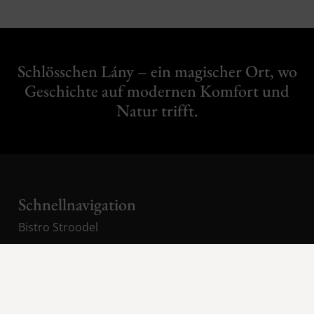
Schlösschen Lány – ein magischer Ort, wo
Geschichte auf modernen Komfort und
Natur trifft.
Schnellnavigation
Bistro Stroodel
Schloss-Café
Aktivitäten in der Umgebung des Schlösschens
Sonderangebote