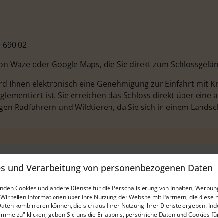
, 690 02
on Waze oder Google Maps, die Sie direkt zum Schlossgelän
d Ihnen elektronisch eine Genehmigung zur Einfahrt mit K
lementiert ist. Sie erreichen das Schloss direkt über eine as
en Radfahrern und Wildtieren, da Sie sich in einem Landsc
es und Verarbeitung von personenbezogenen Daten
nden Cookies und andere Dienste für die Personalisierung von Inhalten, Werbun
 Wir teilen Informationen über Ihre Nutzung der Website mit Partnern, die diese 
aten kombinieren können, die sich aus Ihrer Nutzung ihrer Dienste ergeben. In
timme zu" klicken, geben Sie uns die Erlaubnis, persönliche Daten und Cookies fü