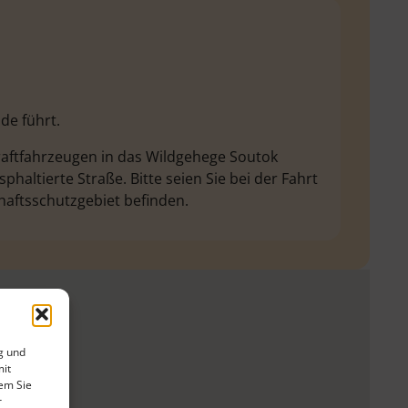
de führt.
raftfahrzeugen in das Wildgehege Soutok
phaltierte Straße. Bitte seien Sie bei der Fahrt
haftsschutzgebiet befinden.
g und
mit
dem Sie
r