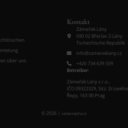
Kontakt
Zámeček Lány
690 02 Břeclav 2-Lány
Schlösschen
Tschechische Republik
rmietung
info@zameceklany.cz
ben über uns
+420 734 639 339
Betreiber
:
t
Zámeček Lány s.r.o.,
IČO 09322329, Sitz: Zrzavéh
Řepy, 163 00 Prag
© 2026 |
vaclavrejcha.cz