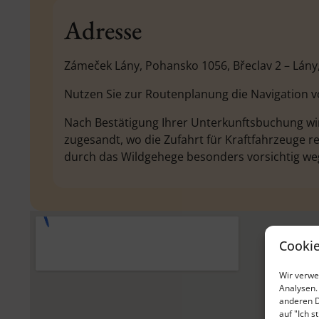
Adresse
Zámeček Lány, Pohansko 1056, Břeclav 2 – Lány
Nutzen Sie zur Routenplanung die Navigation v
Nach Bestätigung Ihrer Unterkunftsbuchung wir
zugesandt, wo die Zufahrt für Kraftfahrzeuge reg
durch das Wildgehege besonders vorsichtig weg
Cooki
Wir verwe
Analysen.
anderen D
auf "Ich s