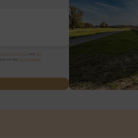
tzbestimmungen
und
die
hme ich die
Verarbeitung
N