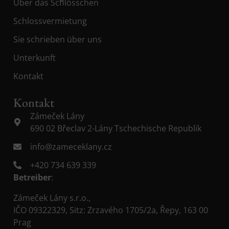
Über das Schlösschen
Schlossvermietung
Sie schrieben über uns
Unterkunft
Kontakt
Kontakt
Zámeček Lány
690 02 Břeclav 2-Lány Tschechische Republik
info@zameceklany.cz
+420 734 639 339
Betreiber
:
Zámeček Lány s.r.o.,
IČO 09322329, Sitz: Zrzavého 1705/2a, Řepy, 163 00
Prag