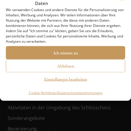
Daten
Wir verwenden Cookies und andere Dienste für die Personalisierung von
Inhalten, Werbung und Analysen. Wir teilen Informationen über Ihre
Schlösschen Lány – ein magischer Ort, wo
Nutzung der Website mit Partnern, die diese mit anderen Daten
kombinieren können, die sich aus Ihrer Nutzung ihrer Dienste ergeben.
Geschichte auf modernen Komfort und
Indem Sie auf "Ich stimme zu" klicken, geben Sie uns die Erlaubnis,
Natur trifft.
persönliche Daten und Cookies für personalisierte Inhalte, Werbung und
Analysen zu verarbeiten.
Ich stimme zu
Ablehnen
Schnellnavigation
Einstellungen bearbeiten
Bistro Stroodel
Cookie-Richtlinien
Datenschutzbestimmungen
Schloss-Café
Aktivitäten in der Umgebung des Schlösschens
Sonderangebote
Reservierung