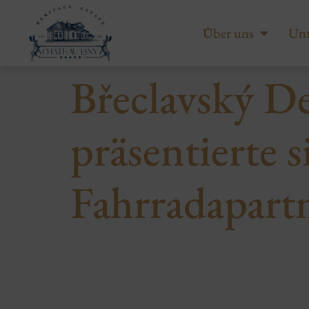
Über uns
Unt
Břeclavský De
präsentierte 
Fahrradapart