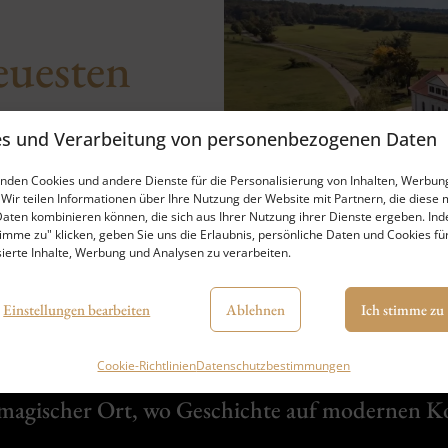
euesten
letter an
es und Verarbeitung von personenbezogenen Daten
nden Cookies und andere Dienste für die Personalisierung von Inhalten, Werbun
ABONNIEREN
 Wir teilen Informationen über Ihre Nutzung der Website mit Partnern, die diese 
aten kombinieren können, die sich aus Ihrer Nutzung ihrer Dienste ergeben. In
timme zu" klicken, geben Sie uns die Erlaubnis, persönliche Daten und Cookies fü
sierte Inhalte, Werbung und Analysen zu verarbeiten.
Einstellungen bearbeiten
Ablehnen
Ich stimme zu
Cookie-Richtlinien
Datenschutzbestimmungen
 magischer Ort, wo Geschichte auf modernen Ko