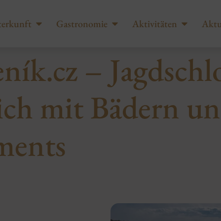
erkunft
Gastronomie
Aktivitäten
Aktu
ník.cz – Jagdschl
sich mit Bädern u
ments