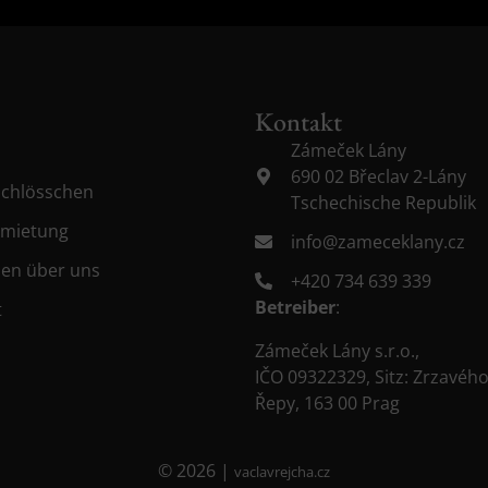
Kontakt
Zámeček Lány
690 02 Břeclav 2-Lány
Schlösschen
Tschechische Republik
rmietung
info@zameceklany.cz
ben über uns
+420 734 639 339
Betreiber
:
t
Zámeček Lány s.r.o.,
IČO 09322329, Sitz: Zrzavéh
Řepy, 163 00 Prag
© 2026 |
vaclavrejcha.cz